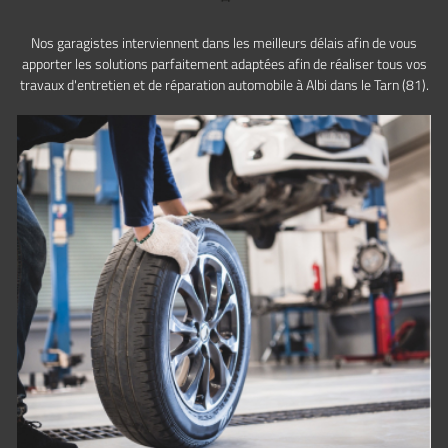
AVIS
Rejoignez-nous 
Nos garagistes interviennent dans les meilleurs délais afin de vous
apporter les solutions parfaitement adaptées afin de réaliser tous vos
ACTUALITÉS
travaux d'entretien et de réparation automobile à Albi dans le Tarn (81).
ACT / RDV EN LIGNE
Restez informé
INSCRIPTION NEWSL