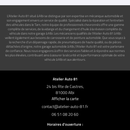
L'Atelier Auto 81 situé à Albi se distingue par son expertise en mécanique automobile et
son engagement envers un service de qualité. Spécialisé dans la réparation et l'entretien
des véhicules dans le Tarn, notre équipe de professionnels chevronnés offre une gamme
complète de services, de la vidange et du changement d'huile à la révision complète du
véhicule dans notre garage à Albi. Les mécaniciens qualifiés de l'Atelier Auto 81 à Albi
veillent également aux besoins de carrosserie et de peinture automobile. Que vous soyez à
la recherche d'un dépannage rapide, de pneumatiques de haute qualité, ou de pièces
détachées d'origine, notre garage automobile à Albi, l'Atelier Auto 81 est votre partenaire
de confiance. Nous nous engageons à offrir des services fiables et à répondre aux normes
les plus élevées, contribuant ainsi à assurer la sécurité et la performance optimale de votre
véhicule à Albi et aux alentours.
Atelier Auto 81
24 bis Rte de Castres,
81000 Albi
Afficher la carte
06 51 08 20 60
Horaires d'ouverture :