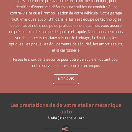
Optez pour notre prestation de pré-contrôle technique, pour
identifier d'éventuels défauts susceptibles de conduire à une
contre-visite ou à l'immobilisation de votre véhicule. Notre garage
multi-marques à Albi (81) dans le Tarn est équipé de technologies
de pointe, et notre équipe de professionnels qualifiés vous assure
un pré-contrôle technique de qualité et rapide. Nous nous penchons
sur des aspects cruciaux tels que le freinage, la direction, les
optiques, les pneus, les équipements de sécurité, les amortisseurs,
et la carrosserie.
Faites le choix de la sécurité pour votre véhicule en optant pour
notre service de pré-contrôle technique.
Une question ?
NOS AVIS
06 51 08 20 6
ACCUEIL
Les prestations de
de votre atelier mécanique
auto
L'ATELIER
à Albi (81) dans le Tarn
NOS VÉHICULES