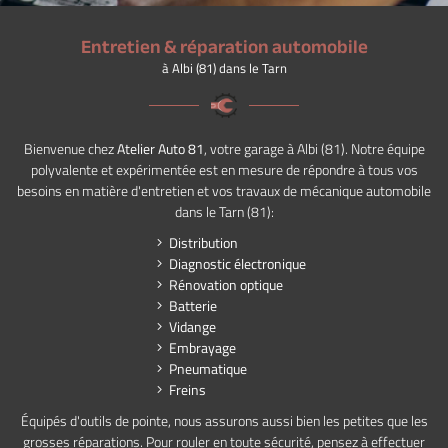
Entretien & réparation automobile
à Albi (81) dans le Tarn
En cochant cette case, vous consentez à recevoir nos propositions commerciales à
l'adresse email indiqué ci-dessus. Vous pouvez vous désinscrire à tout moment en
utilisant
le formulaire de désinscription
.
Bienvenue chez
Atelier Auto 81
, votre garage à Albi (81). Notre équipe
INSCRIPTION
polyvalente et expérimentée est en mesure de répondre à tous vos
besoins en matière d'entretien et vos travaux de mécanique automobile
dans le Tarn (81):
Distribution
Diagnostic électronique
Rénovation optique
Batterie
Vidange
Embrayage
Pneumatique
Freins
Équipés d'outils de pointe, nous assurons aussi bien les petites que les
grosses réparations. Pour rouler en toute sécurité, pensez à effectuer